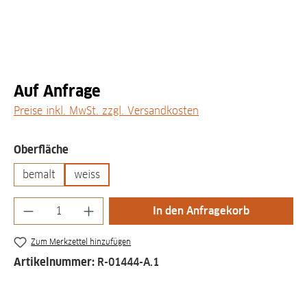
Auf Anfrage
Preise inkl. MwSt. zzgl. Versandkosten
auswählen
Oberfläche
bemalt
weiss
Produkt Anzahl: Gib den gewünschten Wert
In den Anfragekorb
Zum Merkzettel hinzufügen
Artikelnummer:
R-01444-A.1