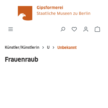
alt springen
Du hast 0 Produk
Ware
Künstler/Künstlerin
U
Unbekannt
Frauenraub
Bildergalerie überspringen