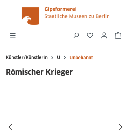
alt springen
Du hast 0 Produk
Ware
Künstler/Künstlerin
U
Unbekannt
Römischer Krieger
Bildergalerie überspringen