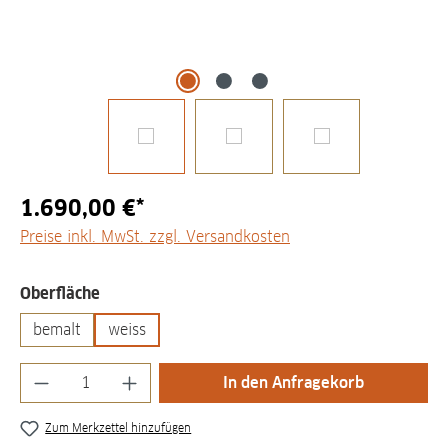
1.690,00 €*
Preise inkl. MwSt. zzgl. Versandkosten
auswählen
Oberfläche
bemalt
weiss
Produkt Anzahl: Gib den gewünschten Wert
In den Anfragekorb
Zum Merkzettel hinzufügen