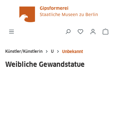
alt springen
Du hast 0 Produk
Ware
Künstler/Künstlerin
U
Unbekannt
Weibliche Gewandstatue
Bildergalerie überspringen