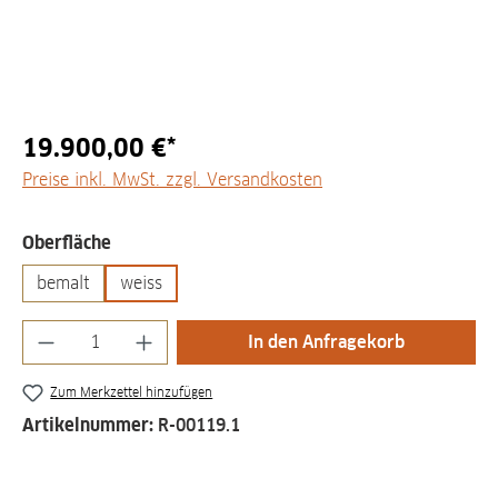
19.900,00 €*
Preise inkl. MwSt. zzgl. Versandkosten
auswählen
Oberfläche
bemalt
weiss
Produkt Anzahl: Gib den gewünschten Wert
In den Anfragekorb
Zum Merkzettel hinzufügen
Artikelnummer:
R-00119.1