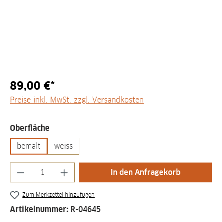
89,00 €*
Preise inkl. MwSt. zzgl. Versandkosten
auswählen
Oberfläche
bemalt
weiss
Produkt Anzahl: Gib den gewünschten Wert
In den Anfragekorb
Zum Merkzettel hinzufügen
Artikelnummer:
R-04645