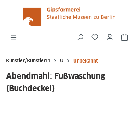
alt springen
Du hast 0 Produk
Ware
Künstler/Künstlerin
U
Unbekannt
Abendmahl; Fußwaschung
(Buchdeckel)
Bildergalerie überspringen