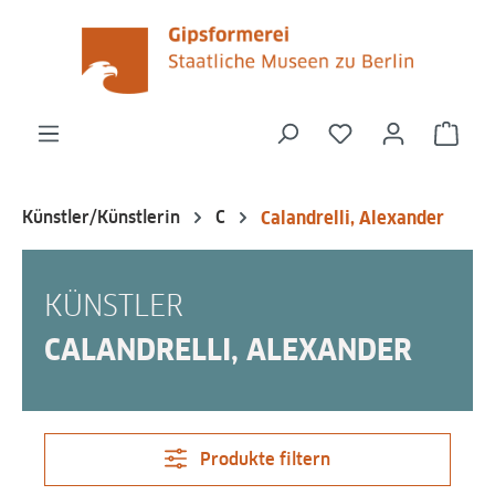
alt springen
Du hast 0 Produk
Ware
Künstler/Künstlerin
C
Calandrelli, Alexander
KÜNSTLER
CALANDRELLI, ALEXANDER
Produkte filtern