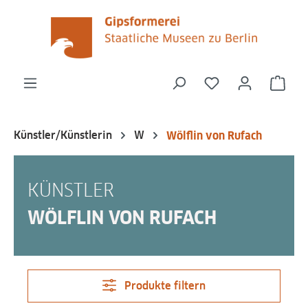
alt springen
Du hast 0 Produk
Ware
Künstler/Künstlerin
W
Wölflin von Rufach
KÜNSTLER
WÖLFLIN VON RUFACH
Produkte filtern