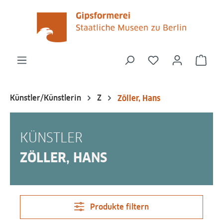
alt springen
Du hast 0 Produk
Ware
Künstler/Künstlerin
Z
Zöller, Hans
KÜNSTLER
ZÖLLER, HANS
Produkte filtern