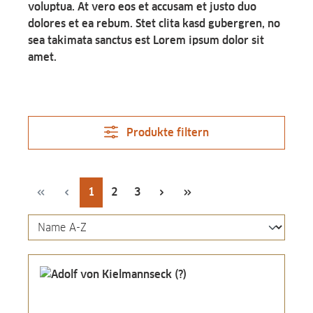
voluptua. At vero eos et accusam et justo duo
dolores et ea rebum. Stet clita kasd gubergren, no
sea takimata sanctus est Lorem ipsum dolor sit
amet.
Produkte filtern
Seite
Seite
Seite
1
2
3