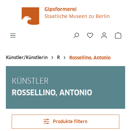
alt springen
Du hast 0 Produk
Ware
Künstler/Künstlerin
R
Rossellino, Antonio
KÜNSTLER
ROSSELLINO, ANTONIO
Produkte filtern