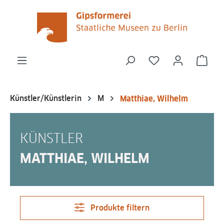
alt springen
Du hast 0 Produk
Ware
Künstler/Künstlerin
M
Matthiae, Wilhelm
KÜNSTLER
MATTHIAE, WILHELM
Produkte filtern