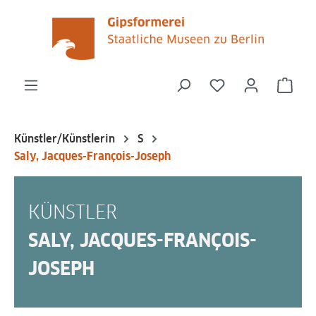
alt springen
Du hast 0 Produk
Ware
Künstler/Künstlerin
S
Saly, Jacques-François-Joseph
KÜNSTLER
SALY, JACQUES-FRANÇOIS-
JOSEPH