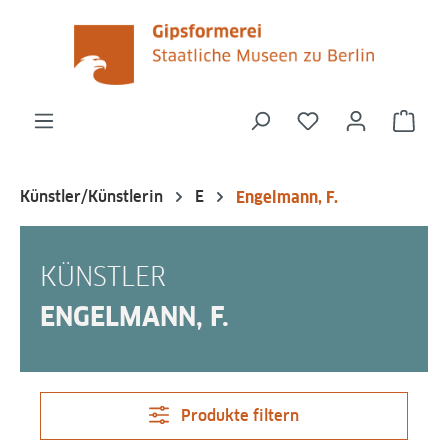
alt springen
Du hast 0 Produk
Ware
Künstler/Künstlerin
E
Engelmann, F.
KÜNSTLER
ENGELMANN, F.
Produkte filtern