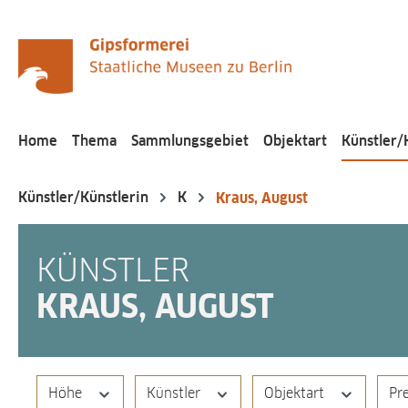
pringen
Zur Hauptnavigation springen
Home
Thema
Sammlungsgebiet
Objektart
Künstler/
Künstler/Künstlerin
K
Kraus, August
KÜNSTLER
KRAUS, AUGUST
Höhe
Künstler
Objektart
Pr