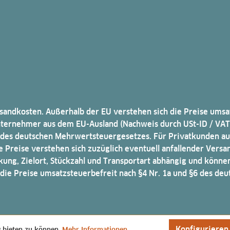
ersandkosten. Außerhalb der EU verstehen sich die Preise ums
ernehmer aus dem EU-Ausland (Nachweis durch USt-ID / VAT n
a des deutschen Mehrwertsteuergesetzes. Für Privatkunden aus
lle Preise verstehen sich zuzüglich eventuell anfallender Ver
ung, Zielort, Stückzahl und Transportart abhängig und können
 die Preise umsatzsteuerbefreit nach §4 Nr. 1a und §6 des de
Konfigurieren
g bieten zu können.
Mehr Informationen ...