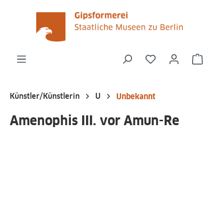
alt springen
Du hast 0 Produk
Ware
Künstler/Künstlerin
U
Unbekannt
Amenophis III. vor Amun-Re
Bildergalerie überspringen