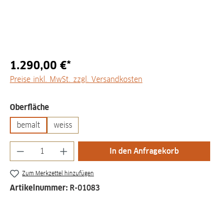
1.290,00 €*
Preise inkl. MwSt. zzgl. Versandkosten
auswählen
Oberfläche
bemalt
weiss
Produkt Anzahl: Gib den gewünschten Wert
In den Anfragekorb
Zum Merkzettel hinzufügen
Artikelnummer:
R-01083