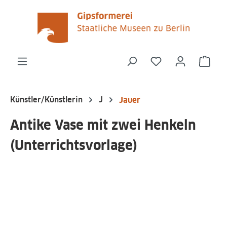
alt springen
Du hast 0 Produk
Ware
Künstler/Künstlerin
J
Jauer
Antike Vase mit zwei Henkeln
(Unterrichtsvorlage)
Bildergalerie überspringen