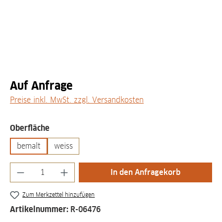
Auf Anfrage
Preise inkl. MwSt. zzgl. Versandkosten
auswählen
Oberfläche
bemalt
weiss
Produkt Anzahl: Gib den gewünschten Wert
In den Anfragekorb
Zum Merkzettel hinzufügen
Artikelnummer:
R-06476