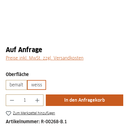
Auf Anfrage
Preise inkl. MwSt. zzgl. Versandkosten
auswählen
Oberfläche
bemalt
weiss
Produkt Anzahl: Gib den gewünschten Wert
In den Anfragekorb
Zum Merkzettel hinzufügen
Artikelnummer:
R-00268-B.1