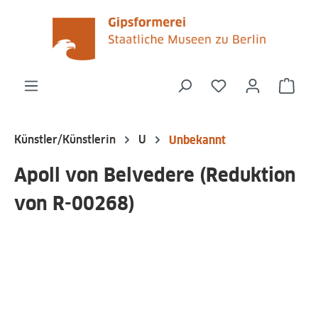
alt springen
Du hast 0 Produk
Ware
Künstler/Künstlerin
U
Unbekannt
Apoll von Belvedere (Reduktion
von R-00268)
Bildergalerie überspringen