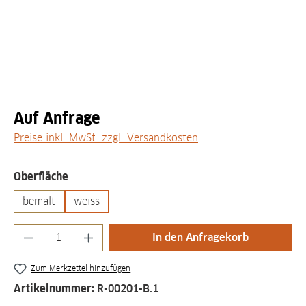
Auf Anfrage
Preise inkl. MwSt. zzgl. Versandkosten
auswählen
Oberfläche
bemalt
weiss
Produkt Anzahl: Gib den gewünschten Wert
In den Anfragekorb
Zum Merkzettel hinzufügen
Artikelnummer:
R-00201-B.1