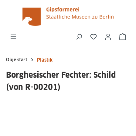
alt springen
Du hast 0 Produk
Ware
Objektart
Plastik
Borghesischer Fechter: Schild
(von R-00201)
Bildergalerie überspringen