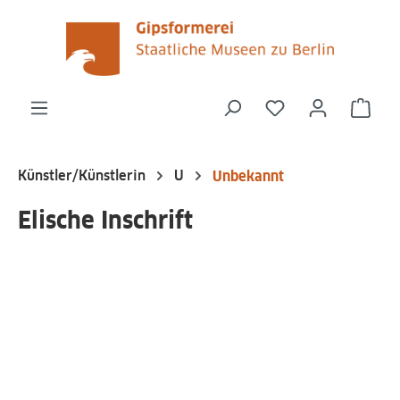
alt springen
Du hast 0 Produk
Ware
Künstler/Künstlerin
U
Unbekannt
Elische Inschrift
Bildergalerie überspringen