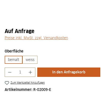
Auf Anfrage
Preise inkl. MwSt. zzgl. Versandkosten
auswählen
Oberfläche
bemalt
weiss
Produkt Anzahl: Gib den gewünschten Wert
In den Anfragekorb
Zum Merkzettel hinzufügen
Artikelnummer:
R-02009-E