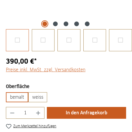
390,00 €*
Preise inkl. MwSt. zzgl. Versandkosten
auswählen
Oberfläche
bemalt
weiss
Produkt Anzahl: Gib den gewünschten Wert
In den Anfragekorb
Zum Merkzettel hinzufügen