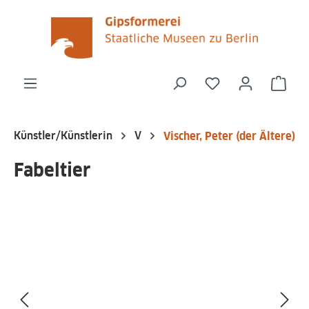
alt springen
Du hast 0 Produk
Ware
Künstler/Künstlerin
V
Vischer, Peter (der Ältere)
Fabeltier
Bildergalerie überspringen