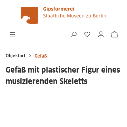
alt springen
Du hast 0 Produk
Ware
Objektart
Gefäß
Gefäß mit plastischer Figur eines
musizierenden Skeletts
Bildergalerie überspringen