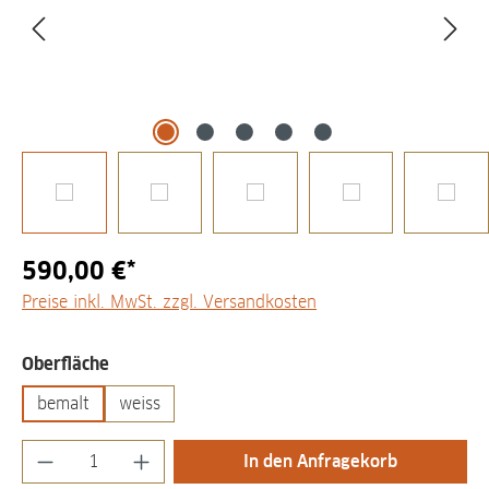
590,00 €*
Preise inkl. MwSt. zzgl. Versandkosten
auswählen
Oberfläche
bemalt
weiss
Produkt Anzahl: Gib den gewünschten Wert
In den Anfragekorb