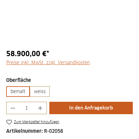
58.900,00 €*
Preise inkl. MwSt. zzgl. Versandkosten
auswählen
Oberfläche
bemalt
weiss
Produkt Anzahl: Gib den gewünschten Wert
In den Anfragekorb
Zum Merkzettel hinzufügen
Artikelnummer:
R-02058