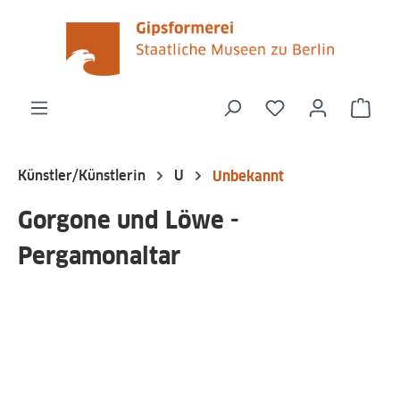
alt springen
Du hast 0 Produk
Ware
Künstler/Künstlerin
U
Unbekannt
Gorgone und Löwe -
Pergamonaltar
Bildergalerie überspringen