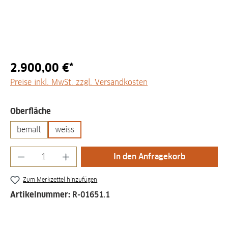
2.900,00 €*
Preise inkl. MwSt. zzgl. Versandkosten
auswählen
Oberfläche
bemalt
weiss
Produkt Anzahl: Gib den gewünschten Wert
In den Anfragekorb
Zum Merkzettel hinzufügen
Artikelnummer:
R-01651.1