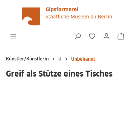
alt springen
Du hast 0 Produk
Ware
Künstler/Künstlerin
U
Unbekannt
Greif als Stütze eines Tisches
Bildergalerie überspringen