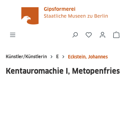
alt springen
Du hast 0 Produk
Ware
Künstler/Künstlerin
E
Eckstein, Johannes
Kentauromachie I, Metopenfries
Bildergalerie überspringen