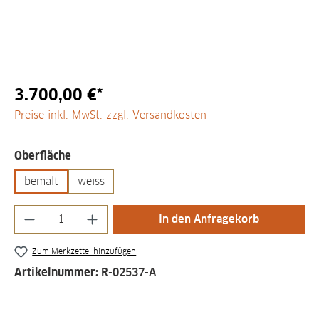
3.700,00 €*
Preise inkl. MwSt. zzgl. Versandkosten
auswählen
Oberfläche
bemalt
weiss
Produkt Anzahl: Gib den gewünschten Wert
In den Anfragekorb
Zum Merkzettel hinzufügen
Artikelnummer:
R-02537-A