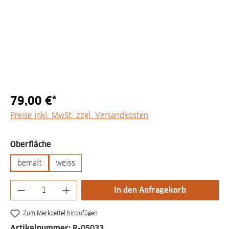
79,00 €*
Preise inkl. MwSt. zzgl. Versandkosten
auswählen
Oberfläche
bemalt
weiss
Produkt Anzahl: Gib den gewünschten Wert
In den Anfragekorb
Zum Merkzettel hinzufügen
Artikelnummer:
R-05033