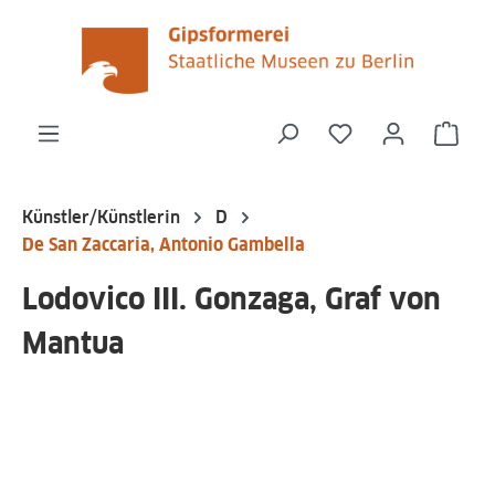
alt springen
Du hast 0 Produk
Ware
Künstler/Künstlerin
D
De San Zaccaria, Antonio Gambella
Lodovico III. Gonzaga, Graf von
Mantua
Bildergalerie überspringen