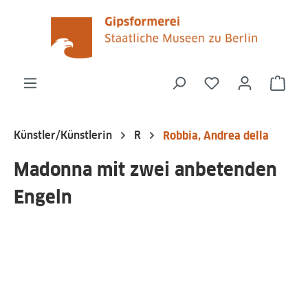
alt springen
Du hast 0 Produk
Ware
Künstler/Künstlerin
R
Robbia, Andrea della
Madonna mit zwei anbetenden
Engeln
Bildergalerie überspringen