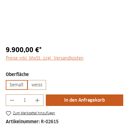
9.900,00 €*
Preise inkl. MwSt. zzgl. Versandkosten
auswählen
Oberfläche
bemalt
weiss
Produkt Anzahl: Gib den gewünschten Wert
In den Anfragekorb
Zum Merkzettel hinzufügen
Artikelnummer:
R-02615