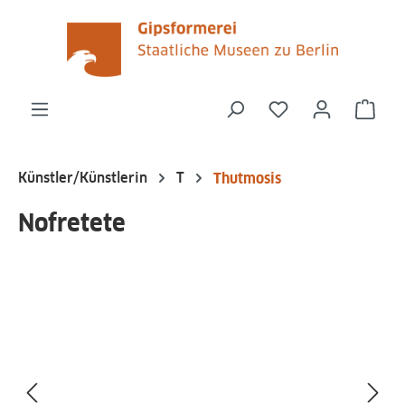
alt springen
Du hast 0 Produk
Ware
Künstler/Künstlerin
T
Thutmosis
Nofretete
Bildergalerie überspringen