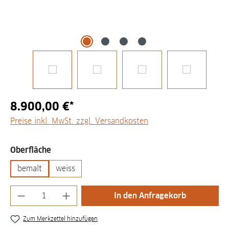
8.900,00 €*
Preise inkl. MwSt. zzgl. Versandkosten
auswählen
Oberfläche
bemalt
weiss
Produkt Anzahl: Gib den gewünschten Wert
In den Anfragekorb
Zum Merkzettel hinzufügen