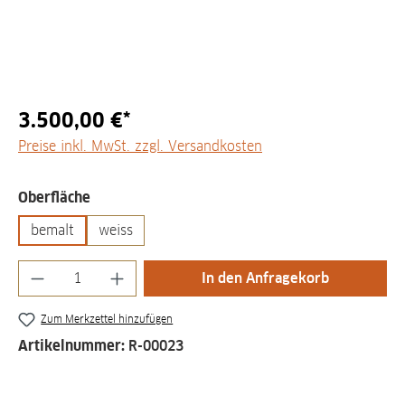
3.500,00 €*
Preise inkl. MwSt. zzgl. Versandkosten
auswählen
Oberfläche
bemalt
weiss
Produkt Anzahl: Gib den gewünschten Wert
In den Anfragekorb
Zum Merkzettel hinzufügen
Artikelnummer:
R-00023