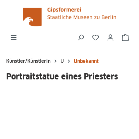
alt springen
Du hast 0 Produk
Ware
Künstler/Künstlerin
U
Unbekannt
Portraitstatue eines Priesters
Bildergalerie überspringen